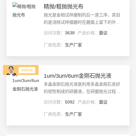
查看详情
精抛/粗抛抛光布
抛光是金相试样磨制的后一道工序，其目
的是消除试样细磨时在磨面上留下的外形
越尖锐，其磨削作用越强；反之，颗粒呈
访问次数：
3638
产品价格：
面议
圆形，只能在抛光布与磨面间滚动
厂商性质：
生产厂家
更新日期：
2025-04-21
查看详情
1um/3um/6um金刚石抛光液
多晶金刚石抛光液是利用多晶金刚石良好
的韧性制成的研磨液，在研磨抛光过程中
能够保持高磨削力的同时不易产生划伤，
访问次数：
5092
产品价格：
面议
为后续精密抛光加工提供了良好的条件。
广泛用于光学晶体、陶瓷、超硬合金等各
厂商性质：
生产厂家
种硬质材料的研磨和抛光。
更新日期：
2025-04-21