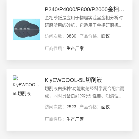
查看详情
P240/P4000/P800/P2000金相砂纸
金相砂纸是应用于物理实验室金相分析时
研磨所用的砂纸，它适用于金相研磨机，
属于耐水砂纸，通常是切割成圆形，直径
访问次数：
3830
产品价格：
面议
大小根据不同厂家生产的研磨机有8英寸
（200-203mm） 9英寸（220-230mm）
厂商性质：
生产厂家
10英寸（250mm）12英寸（300mm）可
更新日期：
2025-04-21
制作成背后带不干胶的粘贴型
查看详情
KlyEWCOOL-5L切削液
切削液由多种*功能助剂经科学复合配合而
成，同时具备良好的冷却性能、润滑性
能、防锈性能、除油清洗功能、防腐功
访问次数：
2523
产品价格：
面议
能、易稀释特点。克服了传统皂基乳化液
夏天易臭、冬天难稀释、防锈效果差的的
厂商性质：
生产厂家
毛病，对车床漆也无不良影响，适用于黑
更新日期：
2025-04-21
色金属的切削及磨加工，属当前的磨削产