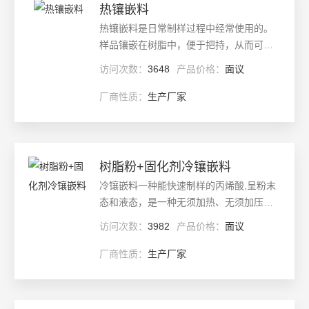
热镶嵌料
热镶嵌料是日常制样过程中经常使用的。
样品镶嵌在树脂中，便于把持，从而可以
改善制样效果。需要保边和需要保护表层
访问次数：
3648
产品价格：
面议
的样品均需镶样。在镶样前要对样品进行
清洁，确保无污染物，这样才能保证样品
厂商性质：
生产厂家
与树脂的粘合效果。
更新日期：
2025-04-21
查看详情
树脂粉+固化剂冷镶嵌料
冷镶嵌料一种能快速制样的丙烯酸,呈粉末
态和液态，是一种无须加热、无须加压、
无须镶嵌机的快速固化的镶嵌料，由粉
访问次数：
3982
产品价格：
面议
末、液体两种组份混合使用。是为允许又
较高收缩性的普通金相样品特别研制,它的
厂商性质：
生产厂家
良好流动性使样品内的所有空洞和裂缝充
更新日期：
2025-04-21
满树脂