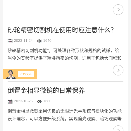
越来越高，而焊接的熔深是焊接机械性能的重要标志与外在
表现，所以，对焊接熔深的有效检测成为检验焊接效果的重
要手段。熔深测量显微镜特别适合汽车零部件制造领域对焊
接严格的要求。该产品是将传统的光学显微镜与计算机(数码
砂轮精密切割机在使用时应注意什么？
相机)通过光电转换器有机地结合在一起，不仅可以通过目镜
2023-11-24
1640
作显微观察，还能在计算机(数码相机)显示屏幕上观察实时
砂轮精密切割机功能*，可处理各种形状和规格的试样，给
动态图像，并能将所需要的图片进行编辑、保存和打印。熔
当今的实验室提供了精准精密的切割。适用于包括大面积和
深测...
高硬度材料等各类样品的切割，并尽可能减小损伤层深度适
合于中大尺寸样品切割，结构坚固操作简单，同时适合于实
验室环境以及生产车间环境。该设备加工的范围比较广泛，
几乎包括所有金属材料和非金属材料;适用于材料的烧结，钻
倒置金相显微镜的日常保养
孔，切割，焊接和化学气相沉积等。电化学处理只能处理导
2023-10-26
1680
电材料，光化学处理仅适用于腐蚀性材料，而等离子体处理
倒置金相显微镜采用优良的无限远光学系统与模块化的功能
很难处理某些高熔点材料。砂轮精密切割机的使用注意事
设计理念，可以方便升级系统，实现偏光观察、暗场观察等
项：1、工作...
功能。符合人机工程学要求的理想设计，使操作更方便舒