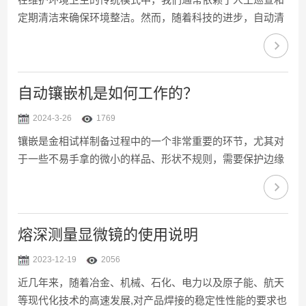
定期清洁来确保环境整洁。然而，随着科技的进步，自动清
洁度分析系统正逐步改变我们对卫生的看法和处理方式。自
动清洁度分析系统运用先进的传感器技术、图像识别与人工
智能算法，对环境进行实时监控和分析。它能够精确识别出
卫生死角和清洁不足的区域，并及时发出清洁指令，不仅效
自动镶嵌机是如何工作的？
率高而且避免了人为疏忽。这意味着，我们所依赖的周期性
2024-3-26
1769
大扫除可能被实时、动态的清洁所取代，使得环境保持持续
镶嵌是金相试样制备过程中的一个非常重要的环节，尤其对
的清洁状态。在学校、医院、商业中心等人流密集的公共场
于一些不易手拿的微小的样品、形状不规则，需要保护边缘
所，该系统显...
的试样或需进行自动磨、抛的试样，进行试样的镶嵌是不可
少的工序。自动镶嵌机适用对于微小、不易手拿或不规则的
金相、岩相试样进行镶嵌，以便于对试样进行切割或研磨抛
光，再进行金相、光谱检测或硬度测试。自动镶嵌机具有进
熔深测量显微镜的使用说明
出水冷却的功能，具有操作简易、效率高超的特点，适用于
2023-12-19
2056
所有材料(热固性和热塑性)的热镶嵌，设定好加热温度、保
近几年来，随着冶金、机械、石化、电力以及原子能、航天
温时间、作用力等镶嵌参数后，放入试样和镶嵌料，盖上压
等现代化技术的高速发展,对产品焊接的稳定性性能的要求也
盖，按下工...