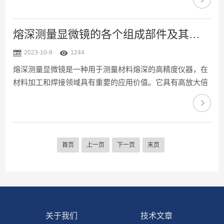
适，空间更广阔。适用于金相组织及表面形态的显微观察，
半导体硅晶片、LCD基板、固体粉未及其它工业试样的显微
观察，是材料学、金属学、矿物学、精密电子工程学，精密
熔深测量显微镜的各个组成部件及其特点分享
工程学等领域研究的理想仪器。倒置金相显微镜的保养事
2023-10-9
1244
项：1.所有镜头表面必须保持清洁，落在镜头表面的灰尘，
熔深测量显微镜是一种用于测量材料熔深的高精度仪器，在
可用吸耳球吹去，也可用软毛刷轻轻的掸去掉。当镜头表面
材料加工和焊接领域具有重要的应用价值。它具有高放大倍
沾有油污或指...
数和精确的尺度标定，可以测量微米级别的熔深。同时，还
配备了专业的图像处理软件，能够实时显示和记录测量结
果，提高测量的准确性和可靠性。下面将介绍熔深测量显微
镜的各个组成部件及其特点：1、主体：其主体是一个高精
首页
上一页
下一页
末页
度显微镜，通常采用倒置显微镜的结构。它具有高分辨率和
放大倍数，能够清晰地观察材料表面的细微结构和熔深情
况。2、光源系统：光源系统是重要组成部分，它提供光线
以照亮被观察的样...
关于我们
技术文章