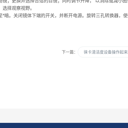
镜；更换并选择合适的目镜；同时调节升降， 以消除或减小图
，选择观察视野。
*暗。关闭镜体下端的开关，并断开电源。旋转三孔转换器，使
下一篇：
徕卡清洁度设备操作起来