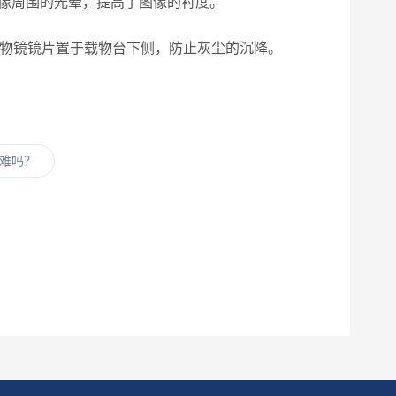
像周围的光晕，提高了图像的衬度。
物镜镜片置于载物台下侧，防止灰尘的沉降。
难吗？