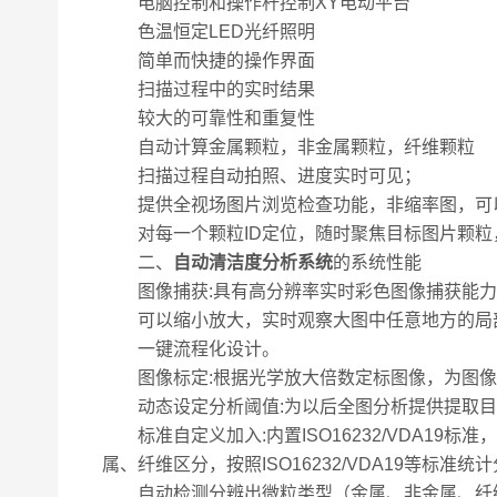
电脑控制和操作杆控制XY电动平台
色温恒定LED光纤照明
简单而快捷的操作界面
扫描过程中的实时结果
较大的可靠性和重复性
自动计算金属颗粒，非金属颗粒，纤维颗粒
扫描过程自动拍照、进度实时可见；
提供全视场图片浏览检查功能，非缩率图，可以
对每一个颗粒ID定位，随时聚焦目标图片颗粒
二、
自动清洁度分析系统
的系统性能
图像捕获:具有高分辨率实时彩色图像捕获能力
可以缩小放大，实时观察大图中任意地方的局部
一键流程化设计。
图像标定:根据光学放大倍数定标图像，为图像
动态设定分析阈值:为以后全图分析提供提取目
标准自定义加入:内置ISO16232/VDA1
属、纤维区分，按照ISO16232/VDA19等标准统
自动检测分辨出微粒类型（金属、非金属、纤