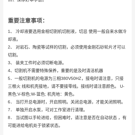
重要注意事项
：
1、 冷却液要选用金相切割机切削液，切忌 使用一般自来水做冷
却液。
2、 对岩石、陶瓷等试样的切割，必须使用金刚石砂轮片才可以
切割。
3、 装夹工件时必须切断电源。
4、切割机不需要特殊保养，重要的是及时清洁机器
5．一般切割机的电源为三相380V50HZ，接电时请注意，只接
三根火 线和机壳接地，请不要接零线。接线时请注意颜色。 U-
黑色;V-棕色;W-篮色; 机壳地：黄色。
6． 当打开总电源时，开启照明。关闭总电源，才能关闭照明。
7． 单独开启水泵，可对工作室进行清理。
8． 当试图以手轮进给，但困难时，请注意是否在自动状态 ，有
可能进给电机处于锁紧状态。