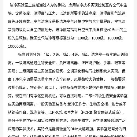
洁净实验室主要是通过人为的手段，应用洁净技术实现控制室内空气中尘
埃、含菌浓度、温湿度与压力、以达到所要求的洁净度、温湿度和气流速
度等环境参数。空气洁净度是指洁净空气环境中空气含尘量程度，空气洁
净度的级别以含尘浓度划分。洁净度是指每升空气中所含粒径≥0.5um的尘
粒的总颗粒。我国空气洁净等级标准分为：100级、1000级、10000级、
100000级。
标准则划分为：1级、2级、3级、4级、5级。洁净室一般实施两级隔
离，一级隔离通过生物安全柜、负压隔离器、正压防护服、手套、眼罩等
实现；二级隔离通过实验室的建筑、空调净化和电气控制系统来实现。但
由于净化空调需要风量小为了安全起见，风量都按大的估算，一般都要超
过规范规定，物别是百级以上，冷热负荷在要求不是很严格的情况可能估
算，现在专门有净化空调机组，可以直接利用。二级~四级生物安全实验室
应实施两级隔离。一般实验室装备有:超净工作台、生物安全柜、边台或不
锈钢操作台、洗涤台等。以PRC实验室为例（PCR即聚合酶链式反应），
是分子生物学研究和实验的常规方法，也是生物学、医学临床等领域广泛
应用的实验技术。其特点是能将微量的DNA大幅增加，实验室通常分为四